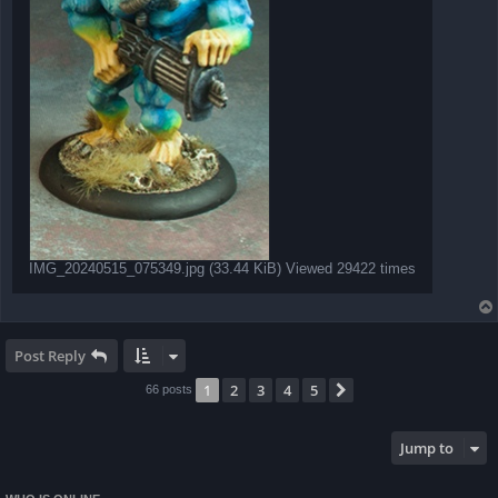
IMG_20240515_075349.jpg (33.44 KiB) Viewed 29422 times
Post Reply
1
2
3
4
5
Next
66 posts
Jump to