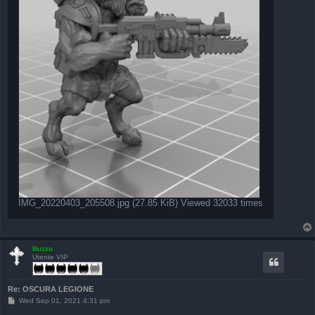
IMG_20220403_205508.jpg (27.85 KiB) Viewed 32033 times
Buzzu
Utente VIP
Re: OSCURA LEGIONE
P
Wed Sep 01, 2021 4:31 pm
o