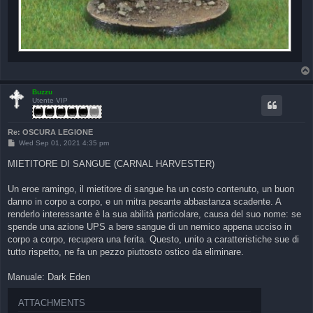
Buzzu
Utente VIP
Re: OSCURA LEGIONE
P
Wed Sep 01, 2021 4:35 pm
o
s
MIETITORE DI SANGUE (CARNAL HARVESTER)
t
Un eroe ramingo, il mietitore di sangue ha un costo contenuto, un buon
danno in corpo a corpo, e un mitra pesante abbastanza scadente. A
renderlo interessante è la sua abilità particolare, causa del suo nome: se
spende una azione UPS a bere sangue di un nemico appena ucciso in
corpo a corpo, recupera una ferita. Questo, unito a caratteristiche sue di
tutto rispetto, ne fa un pezzo piuttosto ostico da eliminare.
Manuale: Dark Eden
ATTACHMENTS