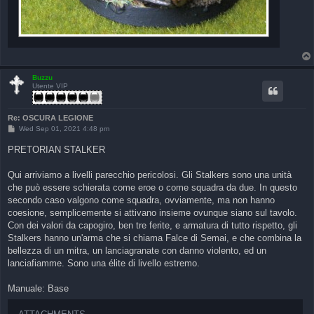
Buzzu
Utente VIP
Re: OSCURA LEGIONE
P
Wed Sep 01, 2021 4:48 pm
o
s
PRETORIAN STALKER
t
Qui arriviamo a livelli parecchio pericolosi. Gli Stalkers sono una unità
che può essere schierata come eroe o come squadra da due. In questo
secondo caso valgono come squadra, ovviamente, ma non hanno
coesione, semplicemente si attivano insieme ovunque siano sul tavolo.
Con dei valori da capogiro, ben tre ferite, e armatura di tutto rispetto, gli
Stalkers hanno un'arma che si chiama Falce di Semai, e che combina la
bellezza di un mitra, un lanciagranate con danno violento, ed un
lanciafiamme. Sono una élite di livello estremo.
Manuale: Base