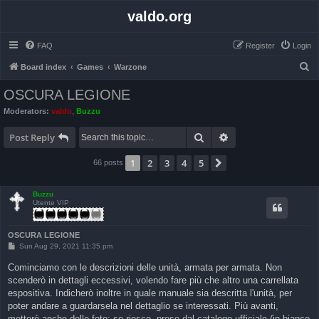
valdo.org
FAQ
Register
Login
S
Board index
Games
Warzone
e
OSCURA LEGIONE
a
Moderators:
valdo
,
Buzzu
r
Search
Advanced search
c
Post Reply
h
1
2
3
4
5
Next
66 posts
Buzzu
Utente VIP
OSCURA LEGIONE
P
Sun Aug 29, 2021 11:35 pm
o
s
Cominciamo con le descrizioni delle unità, armata per armata. Non
t
scenderò in dettagli eccessivi, volendo fare più che altro una carrellata
espositiva. Indicherò inoltre in quale manuale sia descritta l'unità, per
poter andare a guardarsela nel dettaglio se interessati. Più avanti,
metterò anche delle foto: se riesco, prese dal catalogo ufficiale (in bianco