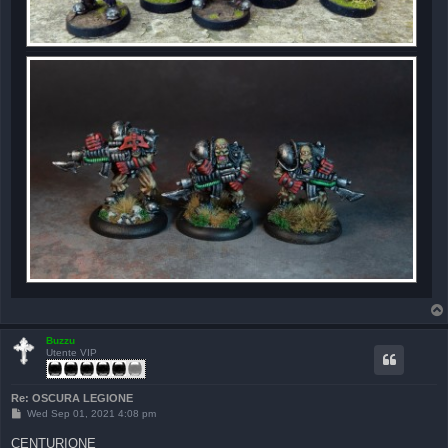
Buzzu
Utente VIP
Re: OSCURA LEGIONE
P
Wed Sep 01, 2021 4:08 pm
o
s
CENTURIONE