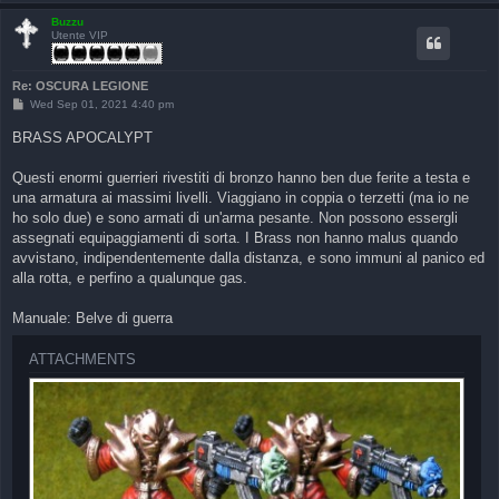
Buzzu
Utente VIP
Re: OSCURA LEGIONE
P
Wed Sep 01, 2021 4:40 pm
o
s
BRASS APOCALYPT
t
Questi enormi guerrieri rivestiti di bronzo hanno ben due ferite a testa e
una armatura ai massimi livelli. Viaggiano in coppia o terzetti (ma io ne
ho solo due) e sono armati di un'arma pesante. Non possono essergli
assegnati equipaggiamenti di sorta. I Brass non hanno malus quando
avvistano, indipendentemente dalla distanza, e sono immuni al panico ed
alla rotta, e perfino a qualunque gas.
Manuale: Belve di guerra
ATTACHMENTS