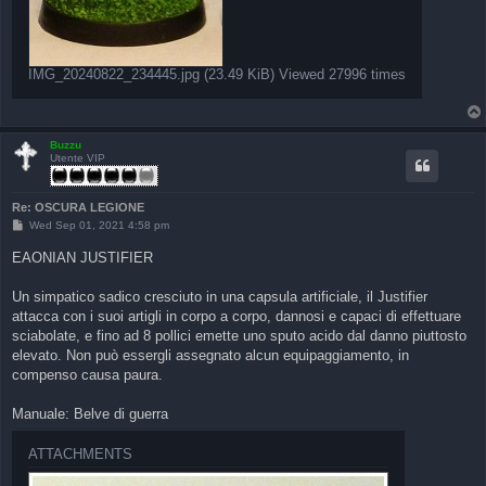
IMG_20240822_234445.jpg (23.49 KiB) Viewed 27996 times
Buzzu
Utente VIP
Re: OSCURA LEGIONE
P
Wed Sep 01, 2021 4:58 pm
o
s
EAONIAN JUSTIFIER
t
Un simpatico sadico cresciuto in una capsula artificiale, il Justifier
attacca con i suoi artigli in corpo a corpo, dannosi e capaci di effettuare
sciabolate, e fino ad 8 pollici emette uno sputo acido dal danno piuttosto
elevato. Non può essergli assegnato alcun equipaggiamento, in
compenso causa paura.
Manuale: Belve di guerra
ATTACHMENTS