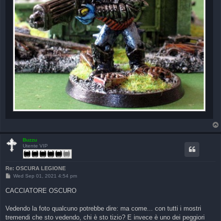
Buzzu
Utente VIP
Re: OSCURA LEGIONE
P
Wed Sep 01, 2021 4:54 pm
o
s
CACCIATORE OSCURO
t
Vedendo la foto qualcuno potrebbe dire: ma come... con tutti i mostri
tremendi che sto vedendo, chi è sto tizio? E invece è uno dei peggiori