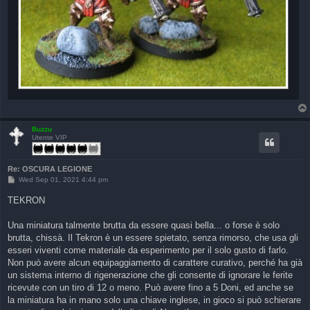
Buzzu
Utente VIP
Re: OSCURA LEGIONE
P
Wed Sep 01, 2021 4:44 pm
o
s
TEKRON
t
Una miniatura talmente brutta da essere quasi bella... o forse è solo
brutta, chissà. Il Tekron è un essere spietato, senza rimorso, che usa gli
esseri viventi come materiale da esperimento per il solo gusto di farlo.
Non può avere alcun equipaggiamento di carattere curativo, perché ha già
un sistema interno di rigenerazione che gli consente di ignorare le ferite
ricevute con un tiro di 12 o meno. Può avere fino a 5 Doni, ed anche se
la miniatura ha in mano solo una chiave inglese, in gioco si può schierare