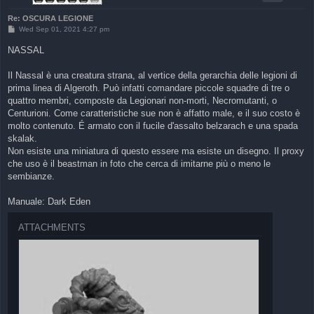
Re: OSCURA LEGIONE
P
Wed Sep 01, 2021 4:27 pm
o
s
NASSAL
t
Il Nassal è una creatura strana, al vertice della gerarchia delle legioni di
prima linea di Algeroth. Può infatti comandare piccole squadre di tre o
quattro membri, composte da Legionari non-morti, Necromutanti, o
Centurioni. Come caratteristiche sue non è affatto male, e il suo costo è
molto contenuto. É armato con il fucile d'assalto belzarach e una spada
skalak.
Non esiste una miniatura di questo essere ma esiste un disegno. Il proxy
che uso è il beastman in foto che cerca di imitarne più o meno le
sembianze.
Manuale: Dark Eden
ATTACHMENTS