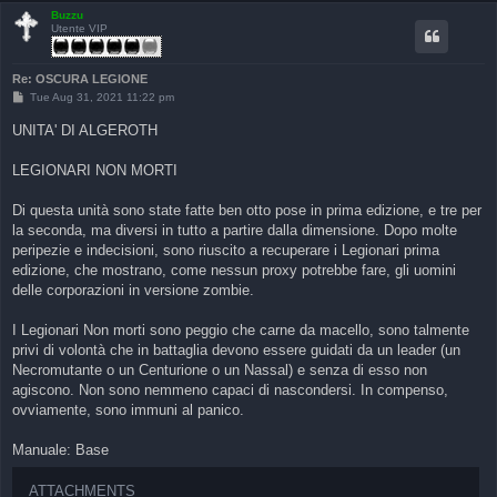
Buzzu
Utente VIP
Re: OSCURA LEGIONE
P
Tue Aug 31, 2021 11:22 pm
o
s
UNITA' DI ALGEROTH
t
LEGIONARI NON MORTI
Di questa unità sono state fatte ben otto pose in prima edizione, e tre per
la seconda, ma diversi in tutto a partire dalla dimensione. Dopo molte
peripezie e indecisioni, sono riuscito a recuperare i Legionari prima
edizione, che mostrano, come nessun proxy potrebbe fare, gli uomini
delle corporazioni in versione zombie.
I Legionari Non morti sono peggio che carne da macello, sono talmente
privi di volontà che in battaglia devono essere guidati da un leader (un
Necromutante o un Centurione o un Nassal) e senza di esso non
agiscono. Non sono nemmeno capaci di nascondersi. In compenso,
ovviamente, sono immuni al panico.
Manuale: Base
ATTACHMENTS