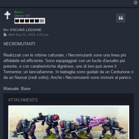
Buzzu
Utente VIP
Re: OSCURA LEGIONE
P
Wed Sep 01, 2021 4:05 pm
o
s
NECROMUTANTI
t
Realizzati con le vittime catturate, i Necromutanti sono una linea più
affidabile ed efficiente. Sono equipaggiati con un fucile d'assalto più
potente, e con caratteristiche dignitose; uno di loro può avere il
Tormentor, un lanciafiamme. In battaglia sono guidati da un Centurione o
da un Nassal (vedi sotto). Anche i Necromutanti sono immuni al panico.
Manuale: Base
ATTACHMENTS