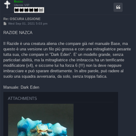
Buzzu
Utente VIP
Re: OSCURA LEGIONE
P
Wed Sep 01, 2021 5:03 pm
o
s
RAZIDE NAZCA
t
Il Razide è una creatura aliena che compare già nel manuale Base, ma
questo è una versione un filo più grossa e con una mitragliatrice pesante
tutta sua, che compare in "Dark Eden". E' un modello grande, senza
particolari abilità, ma la mitragliatrice che imbraccia ha un terrificante
modificatore (x4), e siccome lui ha forza 6 (!!!) non la deve neppure
imbracciare e può sparare direttamente. In altre parole, può radere al
suolo una squadra avversaria, da solo, senza troppa fatica.
Manuale: Dark Eden
ATTACHMENTS