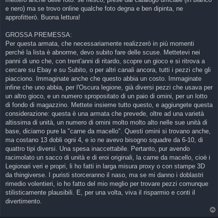
e nero) ma se trovo online qualche foto degna e ben dipinta, ne
approfitterò. Buona lettura!
GROSSA PREMESSA:
Per questa armata, che necessariamente realizzerò in più momenti
perché la lista è abnorme, devo subito fare delle scuse. Mettetevi nei
panni di uno che, con trent'anni di ritardo, scopre un gioco e si ritrova a
cercare su Ebay e su Subito, o per altri canali ancora, tutti i pezzi che gli
piacciono. Immaginate anche che questo abbia un costo. Immaginate
infine che uno abbia, per l'Oscura legione, già diversi pezzi che usava per
un altro gioco, e un numero spropositato di un paio di omini, per un lotto
di fondo di magazzino. Mettete insieme tutto questo, e aggiungete questa
considerazione: questa è una armata che prevede, oltre ad una varietà
altissima di unità, un numero di omini molto molto alto nelle sue unità di
base, diciamo pure la "carne da macello". Questi omini si trovano anche,
ma costano 13 dobli ogni 4, e io ne avevo bisogno squadre da 6-10, di
quattro tipi diversi. Una spesa inaccettabile. Pertanto, pur avendo
racimolato un sacco di unità e di eroi originali, la carne da macello, cioè i
Legionari veri e propri, li ho fatti in larga misura proxy o con stampe 3D
da thingiverse. I puristi storceranno il naso, ma se mi danno i doblastri
rimedio volentieri, io ho fatto del mio meglio per trovare pezzi comunque
stilisticamente plausibili. E, per una volta, viva il risparmio e conti il
divertimento.