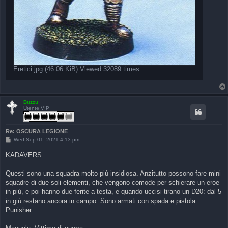
Eretici.jpg (46.06 KiB) Viewed 32089 times
Buzzu
Utente VIP
Re: OSCURA LEGIONE
P
Wed Sep 01, 2021 4:13 pm
o
s
KADAVERS
t
Questi sono una squadra molto più insidiosa. Anzitutto possono fare mini
squadre di due soli elementi, che vengono comode per schierare un eroe
in più, e poi hanno due ferite a testa, e quando uccisi tirano un D20: dal 5
in giù restano ancora in campo. Sono armati con spada e pistola
Punisher.