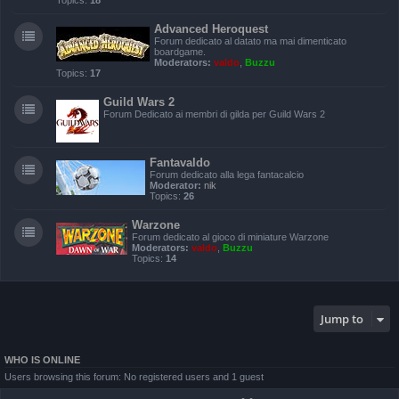
Topics:
18
Advanced Heroquest
Forum dedicato al datato ma mai dimenticato
boardgame.
Moderators:
valdo
,
Buzzu
Topics:
17
Guild Wars 2
Forum Dedicato ai membri di gilda per Guild Wars 2
Fantavaldo
Forum dedicato alla lega fantacalcio
Moderator:
nik
Topics:
26
Warzone
Forum dedicato al gioco di miniature Warzone
Moderators:
valdo
,
Buzzu
Topics:
14
Jump to
WHO IS ONLINE
Users browsing this forum: No registered users and 1 guest