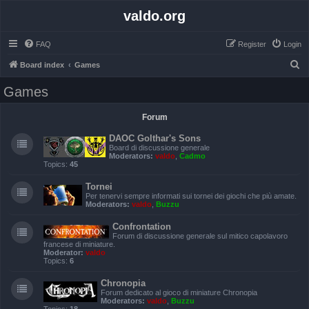
valdo.org
FAQ
Register
Login
S
Board index
Games
e
Games
a
r
Forum
c
DAOC Golthar's Sons
h
Board di discussione generale
Moderators:
valdo
,
Cadmo
Topics:
45
Tornei
Per tenervi sempre informati sui tornei dei giochi che più amate.
Moderators:
valdo
,
Buzzu
Confrontation
Forum di discussione generale sul mitico capolavoro
francese di miniature.
Moderator:
valdo
Topics:
6
Chronopia
Forum dedicato al gioco di miniature Chronopia
Moderators:
valdo
,
Buzzu