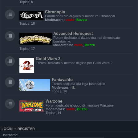
Topics:
6
Chronopia
Forum dedicato al gioco di miniature Chronopia
Moderators:
valdo
,
Buzzu
Topics:
18
Advanced Heroquest
Forum dedicato al datato ma mai dimenticato
boardgame.
Moderators:
valdo
,
Buzzu
Topics:
17
Guild Wars 2
Forum Dedicato ai membri di gilda per Guild Wars 2
Fantavaldo
Forum dedicato alla lega fantacalcio
Moderator:
nik
Topics:
26
Warzone
Forum dedicato al gioco di miniature Warzone
Moderators:
valdo
,
Buzzu
Topics:
14
LOGIN
•
REGISTER
Username: