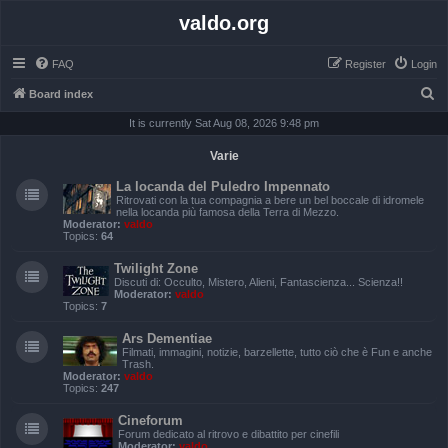
valdo.org
FAQ
Register
Login
S
Board index
e
It is currently Sat Aug 08, 2026 9:48 pm
a
Varie
r
La locanda del Puledro Impennato
c
Ritrovati con la tua compagnia a bere un bel boccale di idromele
nella locanda più famosa della Terra di Mezzo.
h
Moderator:
valdo
Topics:
64
Twilight Zone
Discuti di: Occulto, Mistero, Alieni, Fantascienza... Scienza!!
Moderator:
valdo
Topics:
7
Ars Dementiae
Filmati, immagini, notizie, barzellette, tutto ciò che è Fun e anche
Trash.
Moderator:
valdo
Topics:
247
Cineforum
Forum dedicato al ritrovo e dibattito per cinefili
Moderator:
valdo