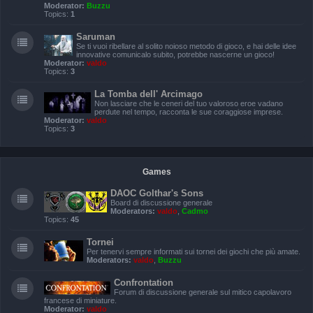
Moderator:
Buzzu
Topics:
1
Saruman
Se ti vuoi ribellare al solito noioso metodo di gioco, e hai delle idee
innovative comunicalo subito, potrebbe nascerne un gioco!
Moderator:
valdo
Topics:
3
La Tomba dell' Arcimago
Non lasciare che le ceneri del tuo valoroso eroe vadano
perdute nel tempo, racconta le sue coraggiose imprese.
Moderator:
valdo
Topics:
3
Games
DAOC Golthar's Sons
Board di discussione generale
Moderators:
valdo
,
Cadmo
Topics:
45
Tornei
Per tenervi sempre informati sui tornei dei giochi che più amate.
Moderators:
valdo
,
Buzzu
Confrontation
Forum di discussione generale sul mitico capolavoro
francese di miniature.
Moderator:
valdo