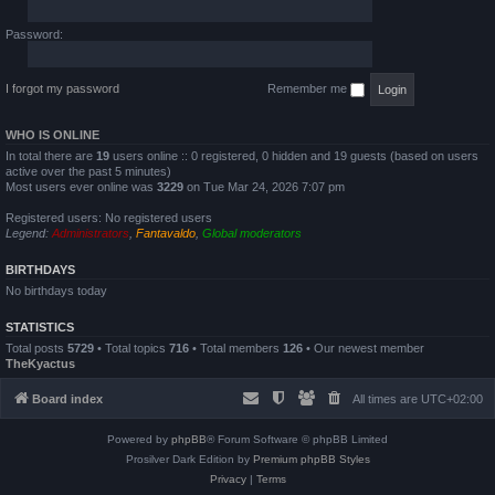
Password:
I forgot my password
Remember me
WHO IS ONLINE
In total there are
19
users online :: 0 registered, 0 hidden and 19 guests (based on users
active over the past 5 minutes)
Most users ever online was
3229
on Tue Mar 24, 2026 7:07 pm
Registered users: No registered users
Legend:
Administrators
,
Fantavaldo
,
Global moderators
BIRTHDAYS
No birthdays today
STATISTICS
Total posts
5729
• Total topics
716
• Total members
126
• Our newest member
TheKyactus
Board index
All times are
UTC+02:00
Powered by
phpBB
® Forum Software © phpBB Limited
Prosilver Dark Edition by
Premium phpBB Styles
Privacy
|
Terms