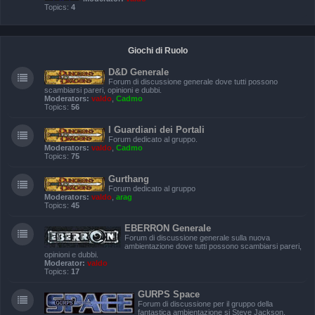
Topics:
4
Giochi di Ruolo
D&D Generale
Forum di discussione generale dove tutti possono
scambiarsi pareri, opinioni e dubbi.
Moderators:
valdo
,
Cadmo
Topics:
56
I Guardiani dei Portali
Forum dedicato al gruppo.
Moderators:
valdo
,
Cadmo
Topics:
75
Gurthang
Forum dedicato al gruppo
Moderators:
valdo
,
arag
Topics:
45
EBERRON Generale
Forum di discussione generale sulla nuova
ambientazione dove tutti possono scambiarsi pareri,
opinioni e dubbi.
Moderator:
valdo
Topics:
17
GURPS Space
Forum di discussione per il gruppo della
fantastica ambientazione si Steve Jackson.