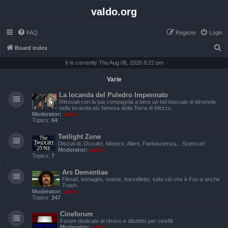
valdo.org
FAQ
Register
Login
S
Board index
e
It is currently Thu Aug 06, 2026 8:22 pm
a
Varie
r
La locanda del Puledro Impennato
c
Ritrovati con la tua compagnia a bere un bel boccale di idromele
nella locanda più famosa della Terra di Mezzo.
h
Moderator:
valdo
Topics:
64
Twilight Zone
Discuti di: Occulto, Mistero, Alieni, Fantascienza... Scienza!!
Moderator:
valdo
Topics:
7
Ars Dementiae
Filmati, immagini, notizie, barzellette, tutto ciò che è Fun e anche
Trash.
Moderator:
valdo
Topics:
247
Cineforum
Forum dedicato al ritrovo e dibattito per cinefili
Moderator:
valdo