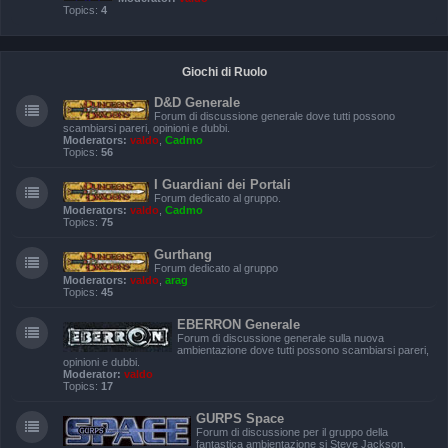
Topics:
4
Giochi di Ruolo
D&D Generale
Forum di discussione generale dove tutti possono
scambiarsi pareri, opinioni e dubbi.
Moderators:
valdo
,
Cadmo
Topics:
56
I Guardiani dei Portali
Forum dedicato al gruppo.
Moderators:
valdo
,
Cadmo
Topics:
75
Gurthang
Forum dedicato al gruppo
Moderators:
valdo
,
arag
Topics:
45
EBERRON Generale
Forum di discussione generale sulla nuova
ambientazione dove tutti possono scambiarsi pareri,
opinioni e dubbi.
Moderator:
valdo
Topics:
17
GURPS Space
Forum di discussione per il gruppo della
fantastica ambientazione si Steve Jackson.