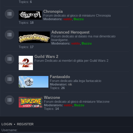
Topics:
6
Chronopia
Forum dedicato al gioco di miniature Chronopia
Moderators:
valdo
,
Buzzu
Topics:
18
Advanced Heroquest
Forum dedicato al datato ma mai dimenticato
boardgame.
Moderators:
valdo
,
Buzzu
Topics:
17
Guild Wars 2
Forum Dedicato ai membri di gilda per Guild Wars 2
Fantavaldo
Forum dedicato alla lega fantacalcio
Moderator:
nik
Topics:
26
Warzone
Forum dedicato al gioco di miniature Warzone
Moderators:
valdo
,
Buzzu
Topics:
14
LOGIN
•
REGISTER
Username: