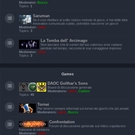
Moderator:
Buzzu
Topics:
1
Saruman
Se ti vuoi ribellare al solito noioso metodo di gioco, e hai delle idee
innovative comunicalo subito, potrebbe nascerne un gioco!
Moderator:
valdo
Topics:
3
La Tomba dell' Arcimago
Non lasciare che le ceneri del tuo valoroso eroe vadano
perdute nel tempo, racconta le sue coraggiose imprese.
Moderator:
valdo
Topics:
3
Games
DAOC Golthar's Sons
Board di discussione generale
Moderators:
valdo
,
Cadmo
Topics:
45
Tornei
Per tenervi sempre informati sui tornei dei giochi che più amate.
Moderators:
valdo
,
Buzzu
Confrontation
Forum di discussione generale sul mitico capolavoro
francese di miniature.
Moderator:
valdo