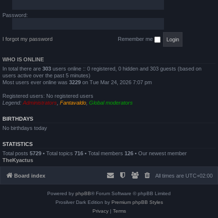
Password:
I forgot my password
Remember me
WHO IS ONLINE
In total there are
303
users online :: 0 registered, 0 hidden and 303 guests (based on
users active over the past 5 minutes)
Most users ever online was
3229
on Tue Mar 24, 2026 7:07 pm
Registered users: No registered users
Legend:
Administrators
,
Fantavaldo
,
Global moderators
BIRTHDAYS
No birthdays today
STATISTICS
Total posts
5729
• Total topics
716
• Total members
126
• Our newest member
TheKyactus
Board index
All times are
UTC+02:00
Powered by
phpBB
® Forum Software © phpBB Limited
Prosilver Dark Edition by
Premium phpBB Styles
Privacy
|
Terms