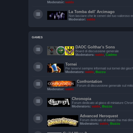
Moderator:
valdo
La Tomba dell' Arcimago
Non lasciare che le ceneri del tuo valoroso
Moderator:
valdo
GAMES
DAOC Golthar's Sons
Board di discussione generale
Moderators:
valdo
,
Cadmo
Tornei
Per tenervi sempre informati sui tornei dei gioc
Moderators:
valdo
,
Buzzu
Confrontation
Forum di discussione generale sul miti
Moderator:
valdo
Chronopia
Forum dedicato al gioco di miniature Chro
Moderators:
valdo
,
Buzzu
Advanced Heroquest
Forum dedicato al datato ma mai di
Moderators:
valdo
,
Buzzu