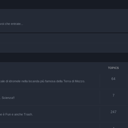
oi che entrate...
TOPICS
64
ale di idromele nella locanda più famosa della Terra di Mezzo.
7
.. Scienza!!
247
 che è Fun e anche Trash.