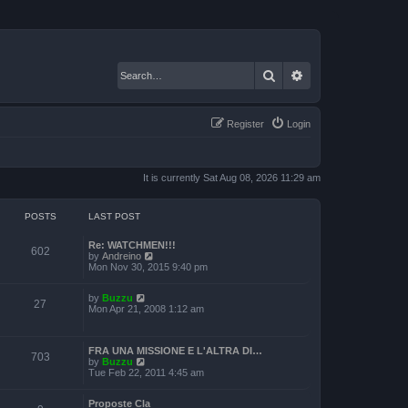
Search
Advanced search
Register
Login
It is currently Sat Aug 08, 2026 11:29 am
POSTS
LAST POST
Re: WATCHMEN!!!
602
V
by
Andreino
i
Mon Nov 30, 2015 9:40 pm
e
w
V
by
Buzzu
t
27
i
Mon Apr 21, 2008 1:12 am
h
e
e
w
l
t
a
FRA UNA MISSIONE E L'ALTRA DI…
h
t
703
V
by
Buzzu
e
e
i
Tue Feb 22, 2011 4:45 am
l
s
e
a
t
w
t
p
Proposte Cla
t
e