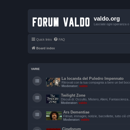
valdo.org
Lasciate ogni speranza o v
Quick links
FAQ
Board index
VARIE
La locanda del Puledro Impennato
Ritrovati con la tua compagnia a bere un bel bocc
Moderator:
valdo
Twilight Zone
Discuti di: Occulto, Mistero, Alieni, Fantascienza.
Moderator:
valdo
Ars Dementiae
Filmati, immagini, notizie, barzellette, tutto ciò
Moderator:
valdo
Cineforum