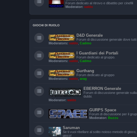
Forum dedicato al ritrovo e dibattito per cinefili
Moderator:
valdo
GIOCHI DI RUOLO
D&D Generale
Forum di discussione generale dove tutti
Moderators:
valdo
,
Cadmo
I Guardiani dei Portali
Forum dedicato al gruppo.
Moderators:
valdo
,
Cadmo
Gurthang
Forum dedicato al gruppo
Moderators:
valdo
,
arag
EBERRON Generale
Forum di discussione generale sulla
dubbi.
Moderator:
valdo
GURPS Space
Forum di discussione per il gru
Moderator:
Buzzu
Saruman
Se ti vuoi ribellare al solito noioso metodo di gioc
gioco!