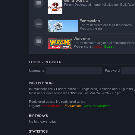
Guild Wars 2
Forum Dedicato ai membri di gilda per Guild War
Fantavaldo
Forum dedicato alla lega fantacalcio
Moderator:
nik
Warzone
Forum dedicato al gioco di miniature War
Moderators:
valdo
,
Buzzu
LOGIN
•
REGISTER
Username:
Password:
WHO IS ONLINE
In total there are
71
users online :: 0 registered, 0 hidden and 71 guests
Most users ever online was
3229
on Tue Mar 24, 2026 7:07 pm
Registered users: No registered users
Legend:
Administrators
,
Fantavaldo
,
Global moderators
BIRTHDAYS
No birthdays today
STATISTICS