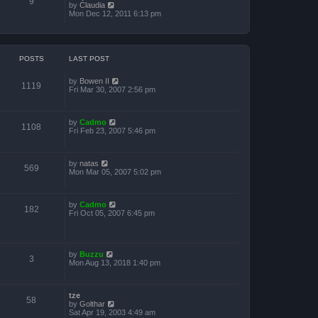
o
9
V
by
Claudia
h
s
s
i
Mon Dec 12, 2011 6:13 pm
e
t
t
e
l
p
w
a
o
t
t
s
h
e
t
e
s
POSTS
LAST POST
l
t
a
p
V
by
Bowen II
t
o
1119
i
Fri Mar 30, 2007 2:56 pm
e
s
e
s
t
w
t
t
p
V
by
Cadmo
h
o
1108
i
Fri Feb 23, 2007 5:46 pm
e
s
e
l
t
w
a
t
t
V
by
natas
h
e
569
i
Mon Mar 05, 2007 5:02 pm
e
s
e
l
t
w
a
p
t
t
o
V
by
Cadmo
h
e
s
182
i
Fri Oct 05, 2007 6:45 pm
e
s
t
e
l
t
w
a
p
t
t
o
h
e
s
V
by
Buzzu
e
s
t
3
i
Mon Aug 13, 2018 1:40 pm
l
t
e
a
p
w
t
o
t
e
s
tze
h
s
t
58
V
by
Golthar
e
t
i
Sat Apr 19, 2003 4:49 am
l
p