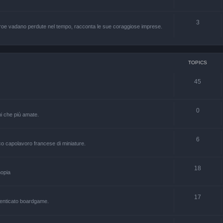
3
 eroe vadano perdute nel tempo, racconta le sue coraggiose imprese.
TOPICS
45
0
hi che più amate.
6
co capolavoro francese di miniature.
18
nopia
17
menticato boardgame.