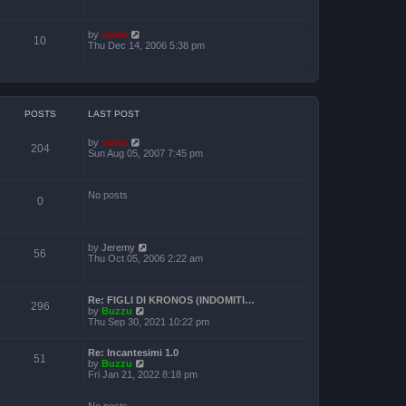
e
a
o
w
t
s
t
e
t
V
by
valdo
h
s
10
i
Thu Dec 14, 2006 5:38 pm
e
t
e
l
p
w
a
o
t
t
s
h
e
t
e
s
l
t
POSTS
LAST POST
a
p
t
o
V
by
valdo
e
s
204
i
Sun Aug 05, 2007 7:45 pm
s
t
e
t
w
p
t
o
No posts
h
s
0
e
t
l
a
t
V
by
Jeremy
e
56
i
Thu Oct 05, 2006 2:22 am
s
e
t
w
p
t
o
Re: FIGLI DI KRONOS (INDOMITI…
h
s
296
V
by
Buzzu
e
t
i
Thu Sep 30, 2021 10:22 pm
l
e
a
w
t
Re: Incantesimi 1.0
t
e
51
V
by
Buzzu
h
s
i
Fri Jan 21, 2022 8:18 pm
e
t
e
l
p
w
a
o