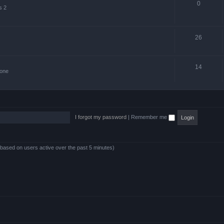
0
s 2
26
14
zone
I forgot my password
|
Remember me
 (based on users active over the past 5 minutes)