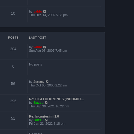
e
a
o
w
t
s
t
e
t
V
by
valdo
h
s
10
i
Thu Dec 14, 2006 5:38 pm
e
t
e
l
p
w
a
o
t
t
s
h
e
t
e
s
l
t
POSTS
LAST POST
a
p
t
o
V
by
valdo
e
s
204
i
Sun Aug 05, 2007 7:45 pm
s
t
e
t
w
p
t
o
No posts
h
s
0
e
t
l
a
t
V
by
Jeremy
e
56
i
Thu Oct 05, 2006 2:22 am
s
e
t
w
p
t
o
Re: FIGLI DI KRONOS (INDOMITI…
h
s
296
V
by
Buzzu
e
t
i
Thu Sep 30, 2021 10:22 pm
l
e
a
w
t
Re: Incantesimi 1.0
t
e
51
V
by
Buzzu
h
s
i
Fri Jan 21, 2022 8:18 pm
e
t
e
l
p
w
a
o