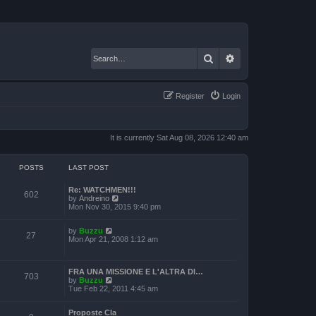
Search
Advanced search
Register
Login
It is currently Sat Aug 08, 2026 12:40 am
POSTS
LAST POST
Re: WATCHMEN!!!
602
V
by
Andreino
i
Mon Nov 30, 2015 9:40 pm
e
w
V
by
Buzzu
t
27
i
Mon Apr 21, 2008 1:12 am
h
e
e
w
l
t
a
FRA UNA MISSIONE E L'ALTRA DI…
h
t
703
V
by
Buzzu
e
e
i
Tue Feb 22, 2011 4:45 am
l
s
e
a
t
w
t
p
Proposte Cla
t
e