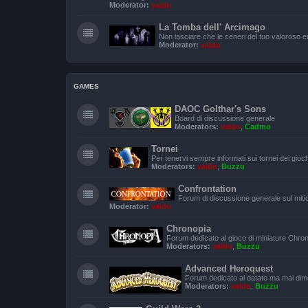
Moderator:
valdo
La Tomba dell' Arcimago
Non lasciare che le ceneri del tuo valoroso
Moderator:
valdo
GAMES
DAOC Golthar's Sons
Board di discussione generale
Moderators:
valdo
,
Cadmo
Tornei
Per tenervi sempre informati sui tornei dei gioc
Moderators:
valdo
,
Buzzu
Confrontation
Forum di discussione generale sul miti
Moderator:
valdo
Chronopia
Forum dedicato al gioco di miniature Chro
Moderators:
valdo
,
Buzzu
Advanced Heroquest
Forum dedicato al datato ma mai di
Moderators:
valdo
,
Buzzu