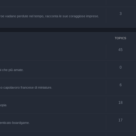
3
 eroe vadano perdute nel tempo, racconta le sue coraggiose imprese.
TOPICS
45
0
hi che più amate.
6
co capolavoro francese di miniature.
18
nopia
17
menticato boardgame.