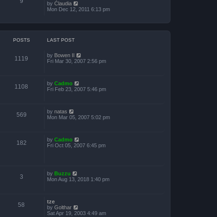
o
9
V
by
Claudia
h
s
s
i
Mon Dec 12, 2011 6:13 pm
e
t
t
e
l
p
w
a
o
t
t
s
h
e
t
e
s
POSTS
LAST POST
l
t
a
p
V
by
Bowen II
t
o
1119
i
Fri Mar 30, 2007 2:56 pm
e
s
e
s
t
w
t
t
p
V
by
Cadmo
h
o
1108
i
Fri Feb 23, 2007 5:46 pm
e
s
e
l
t
w
a
t
t
V
by
natas
h
e
569
i
Mon Mar 05, 2007 5:02 pm
e
s
e
l
t
w
a
p
t
t
o
V
by
Cadmo
h
e
s
182
i
Fri Oct 05, 2007 6:45 pm
e
s
t
e
l
t
w
a
p
t
t
o
h
e
s
V
by
Buzzu
e
s
t
3
i
Mon Aug 13, 2018 1:40 pm
l
t
e
a
p
w
t
o
t
e
s
tze
h
s
t
58
V
by
Golthar
e
t
i
Sat Apr 19, 2003 4:49 am
l
p