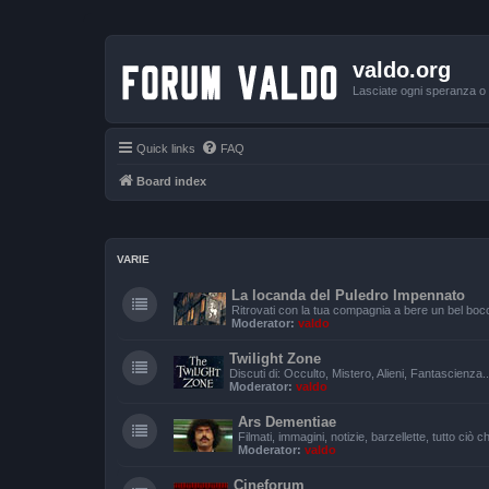
valdo.org
Lasciate ogni speranza o v
Quick links
FAQ
Board index
VARIE
La locanda del Puledro Impennato
Ritrovati con la tua compagnia a bere un bel bocc
Moderator:
valdo
Twilight Zone
Discuti di: Occulto, Mistero, Alieni, Fantascienza.
Moderator:
valdo
Ars Dementiae
Filmati, immagini, notizie, barzellette, tutto ciò
Moderator:
valdo
Cineforum