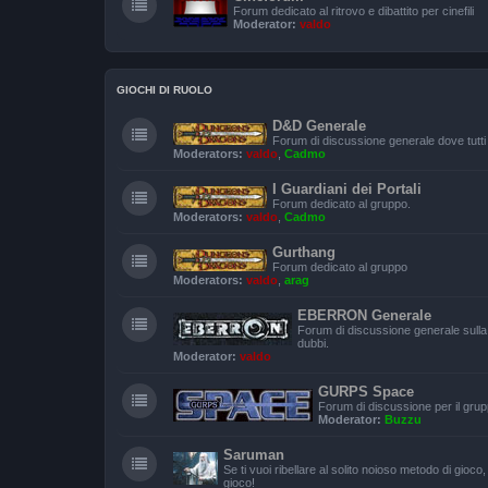
Forum dedicato al ritrovo e dibattito per cinefili
Moderator:
valdo
GIOCHI DI RUOLO
D&D Generale
Forum di discussione generale dove tutti
Moderators:
valdo
,
Cadmo
I Guardiani dei Portali
Forum dedicato al gruppo.
Moderators:
valdo
,
Cadmo
Gurthang
Forum dedicato al gruppo
Moderators:
valdo
,
arag
EBERRON Generale
Forum di discussione generale sulla
dubbi.
Moderator:
valdo
GURPS Space
Forum di discussione per il gru
Moderator:
Buzzu
Saruman
Se ti vuoi ribellare al solito noioso metodo di gioc
gioco!