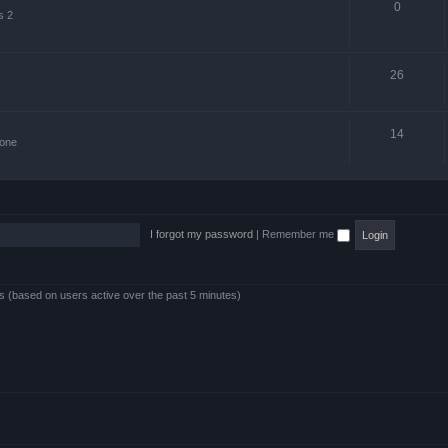
0
s 2
26
14
zone
I forgot my password
|
Remember me
ts (based on users active over the past 5 minutes)