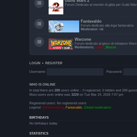
Guild Wars 2
Forum Dedicato ai membri di gilda per Guild War
Fantavaldo
Forum dedicato alla lega fantacalcio
Moderator:
nik
Warzone
Forum dedicato al gioco di miniature War
Moderators:
valdo
,
Buzzu
LOGIN
•
REGISTER
Username:
Password:
WHO IS ONLINE
In total there are
289
users online :: 0 registered, 0 hidden and 289 gues
Most users ever online was
3229
on Tue Mar 24, 2026 7:07 pm
Registered users: No registered users
Legend:
Administrators
,
Fantavaldo
,
Global moderators
BIRTHDAYS
No birthdays today
STATISTICS