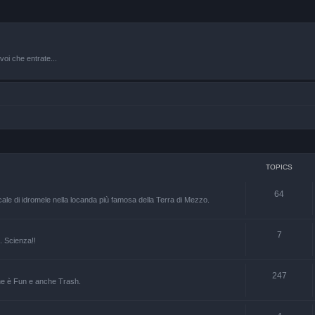
oi che entrate...
TOPICS
64
ale di idromele nella locanda più famosa della Terra di Mezzo.
7
.. Scienza!!
247
 che è Fun e anche Trash.